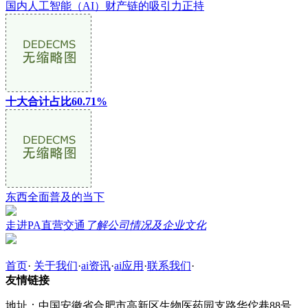
国内人工智能（AI）财产链的吸引力正持
十大合计占比60.71%
东西全面普及的当下
走进PA直营交通
了解公司情况及企业文化
首页
·
关于我们
·
ai资讯
·
ai应用
·
联系我们
·
友情链接
地址：中国安徽省合肥市高新区生物医药园支路华佗巷88号