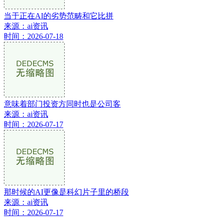
当于正在AI的劣势范畴和它比拼
来源：ai资讯
时间：2026-07-18
意味着部门投资方同时也是公司客
来源：ai资讯
时间：2026-07-17
那时候的AI更像是科幻片子里的桥段
来源：ai资讯
时间：2026-07-17