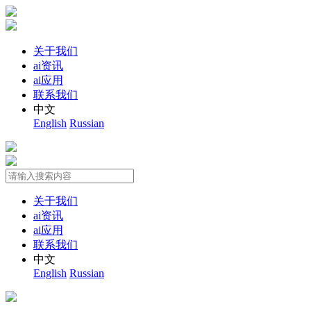
关于我们
ai资讯
ai应用
联系我们
中文
English
Russian
关于我们
ai资讯
ai应用
联系我们
中文
English
Russian