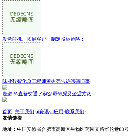
发觉商机、拓展客户、制定投标策略；
味业数智化总工程师黄树亮告诉磅礴旧事
走进PA直营交通
了解公司情况及企业文化
首页
·
关于我们
·
ai资讯
·
ai应用
·
联系我们
·
友情链接
地址：中国安徽省合肥市高新区生物医药园支路华佗巷88号